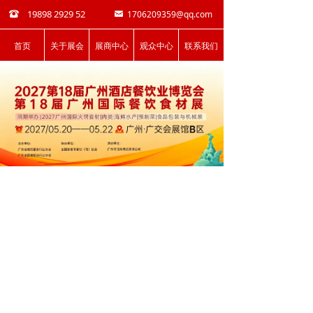
19898 2929 52
1706209359@qq.com
뀰
낂
首页
关于展会
展商中心
观众中心
联系我们