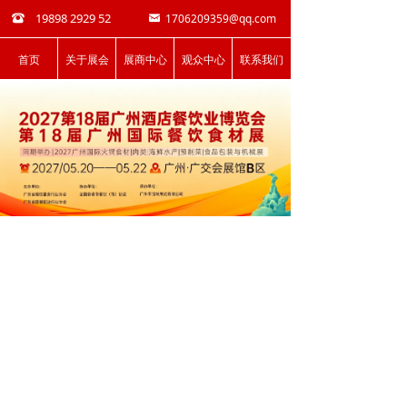
19898 2929 52
1706209359@qq.com
뀰
낂
首页
关于展会
展商中心
观众中心
联系我们